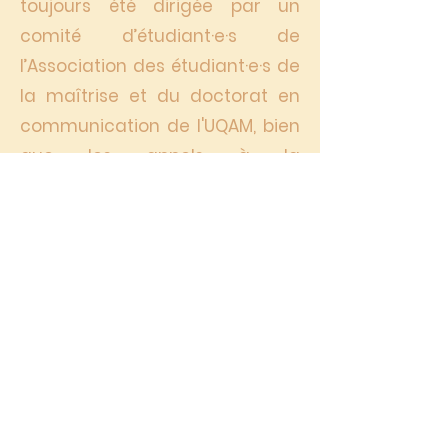
toujours été dirigée par un
comité d’étudiant·e·s de
l’Association des étudiant·e·s de
la maîtrise et du doctorat en
communication de l'UQAM, bien
que les appels à la
communication soient lancés à
l’entièreté des étudiant·e·s des
cycles supérieurs, toutes
universités et domaines
confondus. Il s’agit d’une revue
qui permet à la population
étudiante de vivre une
(première) expérience de
vulgarisation scientifique.