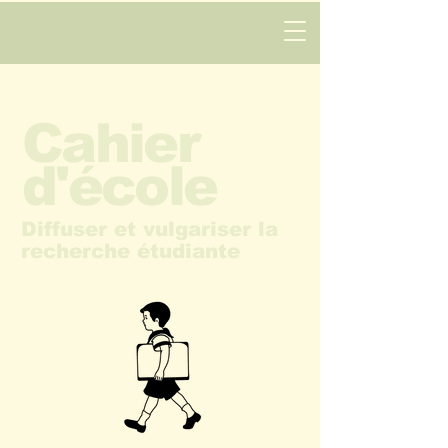
Cahier
d'école
Diffuser et vulgariser la
recherche étudiante