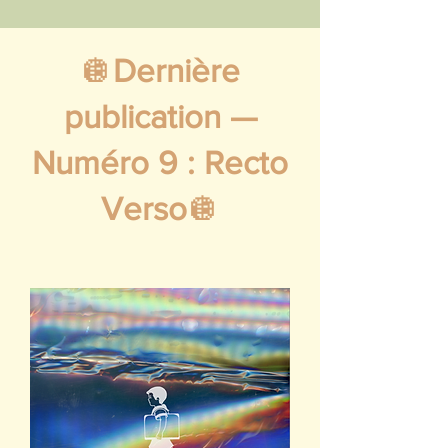
🪩
Dernière
publication —
Numéro 9 : Recto
Verso
🪩